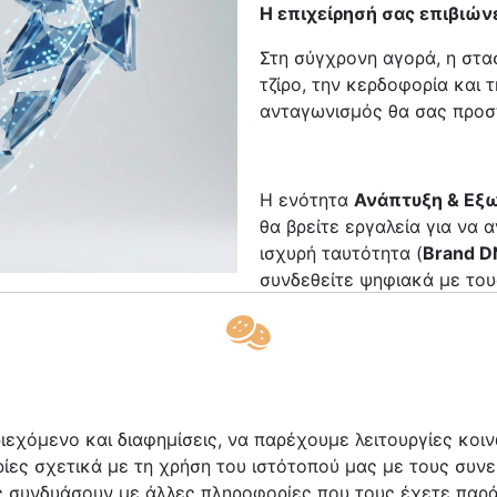
Η επιχείρησή σας επιβιών
Στη σύγχρονη αγορά, η στα
τζίρο, την κερδοφορία και 
ανταγωνισμός θα σας προσ
Η ενότητα
Ανάπτυξη & Εξ
θα βρείτε εργαλεία για να 
ισχυρή ταυτότητα (
Brand 
συνδεθείτε ψηφιακά με του
ήσεις &
να υπάρχετε. Ξεχωρίστε.
τοδότηση
Βιωσιμότητα
άφουν οι χρήστες του YouTube για τους οδηγο
ιεχόμενο και διαφημίσεις, να παρέχουμε λειτουργίες κο
ες σχετικά με τη χρήση του ιστότοπού μας με τους συνε
τις συνδυάσουν με άλλες πληροφορίες που τους έχετε παρ