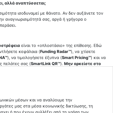
ει, αλλά αναπτύσσεται;
σιμότητα ισοδυναμεί με θάνατο. Αν δεν αυξάνετε τον
την αναγνωρισιμότητά σας, αργά ή γρήγορα ο
περάσει.
ωστρέφεια
είναι το «οπλοστάσιο» της επίθεσης. Εδώ
αντλήσετε κεφάλαια (
Funding Radar™
), να χτίσετε
DNA™
), να τιμολογήσετε έξυπνα (
Smart Pricing™
) και να
ς πελάτες σας (
SmartLink QR™
).
Μην αρκείστε στο
Κερδοφορία
ύς μας
ινωνικών μέσων και να αναλύουμε την
ργάτες μας στα μέσα κοινωνικής δικτύωσης, τη
άσχει ή που έχουν συλλέξει από τη χρήση των