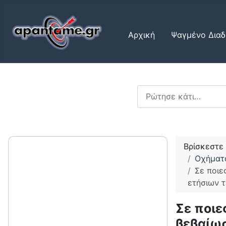
Αρχική
Ψαγμένο Διαδ
Αναζήτηση...
Βρίσκεστε
Οχήματ
Σε ποιε
ετήσιων 
Σε ποιε
βεβαίωσ