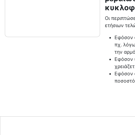
κυκλοφ
Οι περιπτώσε
ετήσιων τελώ
Εφόσον 
πχ. λόγω
την αρμό
Εφόσον 
χρειάζετ
Εφόσον ο
ποσοστό
Τι γρ