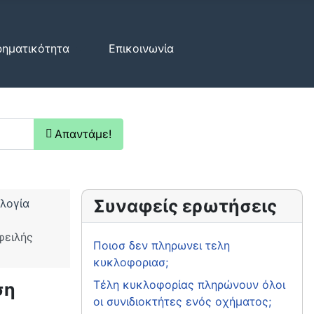
ρηματικότητα
Επικοινωνία
Απαντάμε!
Συναφείς ερωτήσεις
λογία
φειλής
Ποιοσ δεν πληρωνει τελη
κυκλοφοριασ;
Τέλη κυκλοφορίας πληρώνουν όλοι
ση
οι συνιδιοκτήτες ενός οχήματος;
ν