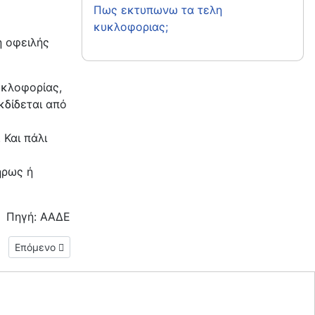
Πως εκτυπωνω τα τελη
κυκλοφοριας;
η οφειλής
υκλοφορίας,
κδίδεται από
Και πάλι
ήρως ή
Πηγή: ΑΑΔΕ
Επόμενο άρθρο: Σε ποιές περιπτώσεις χρειάζομαι βεβαίωση πε
Επόμενο
ύς μας